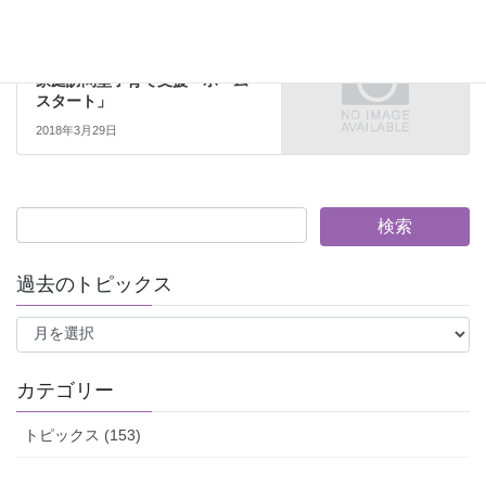
トピックス
次の記事
家庭訪問型子育て支援「ホーム
スタート」
2018年3月29日
過去のトピックス
過
去
の
ト
カテゴリー
ピ
ッ
トピックス (153)
ク
ス